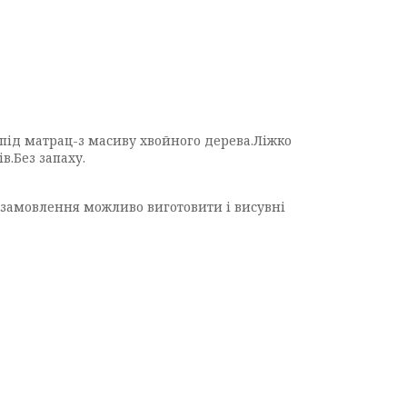
 під матрац-з масиву хвойного дерева.Ліжко
.Без запаху.
д замовлення можливо виготовити і висувні