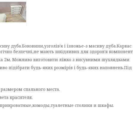
иву дуба.Боковини,узголів'я і ізножье-з масиву дуба.Каркас
гічно безпечні,не мають шкідливих для здоров'я компонентів
м на 2м. Можливо виготовити ліжко з висувними шухлядками
иво підібрати будь-яких розмірів і будь-яких наповнень.Пі
 размером спального места.
вета красителя.
ы прикроватные,комоды,туалетные столики и шкафы.