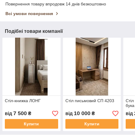
Повернення товару впродовж 14 днів безкоштовно
Всі умови повернення
Подібні товари компанії
Стіл-книжка ЛОНГ
Стіл письмовий СП 4203
Стіл
бука
7 500
10 000
від
₴
від
₴
від
Купити
Купити