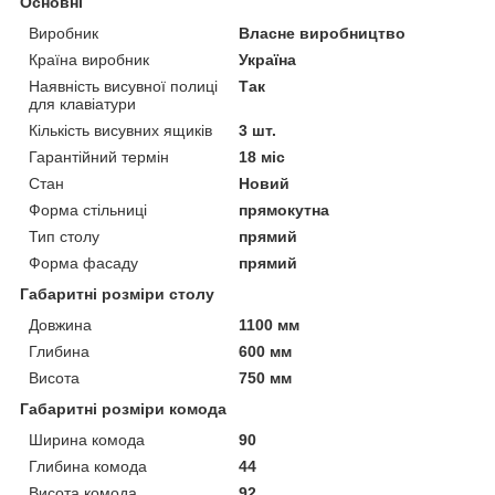
Основні
Виробник
Власне виробництво
Країна виробник
Україна
Наявність висувної полиці
Так
для клавіатури
Кількість висувних ящиків
3 шт.
Гарантійний термін
18 міс
Стан
Новий
Форма стільниці
прямокутна
Тип столу
прямий
Форма фасаду
прямий
Габаритні розміри столу
Довжина
1100 мм
Глибина
600 мм
Висота
750 мм
Габаритні розміри комода
Ширина комода
90
Глибина комода
44
Висота комода
92