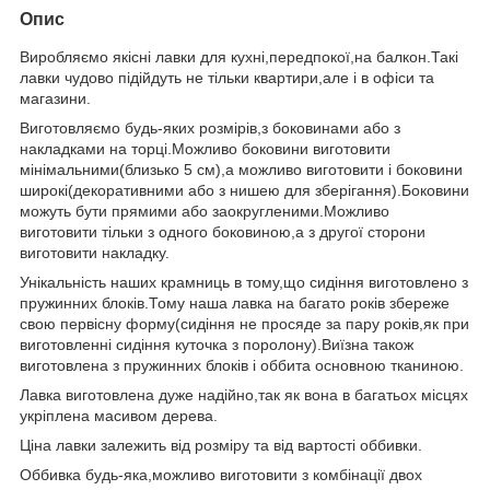
Опис
Виробляємо якісні лавки для кухні,передпокої,на балкон.Такі
лавки чудово підійдуть не тільки квартири,але і в офіси та
магазини.
Виготовляємо будь-яких розмірів,з боковинами або з
накладками на торці.Можливо боковини виготовити
мінімальними(близько 5 см),а можливо виготовити і боковини
широкі(декоративними або з нишею для зберігання).Боковини
можуть бути прямими або заокругленими.Можливо
виготовити тільки з одного боковиною,а з другої сторони
виготовити накладку.
Унікальність наших крамниць в тому,що сидіння виготовлено з
пружинних блоків.Тому наша лавка на багато років збереже
свою первісну форму(сидіння не просяде за пару років,як при
виготовленні сидіння куточка з поролону).Виїзна також
виготовлена з пружинних блоків і оббита основною тканиною.
Лавка виготовлена дуже надійно,так як вона в багатьох місцях
укріплена масивом дерева.
Ціна лавки залежить від розміру та від вартості оббивки.
Оббивка будь-яка,можливо виготовити з комбінації двох