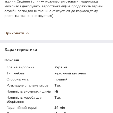
тканин.Сидіння і спинку можливо виготовити гладкими,а
можливо і декорувати евростяжками(це продовжить термін
служби лавки,так як тканина фіксується до каркаса,тому
розтяжка тканини фіксується)
Приховати
Характеристики
Основні
Країна виробник
Україна
Тип меблів
кухонний куточок
Сторона кута
правий
Розкладне спальне місце
Так
Наявність висувних ящиків
Ні
Наявність короба для
Так
зберігання
Гарантійний термін
24 міс